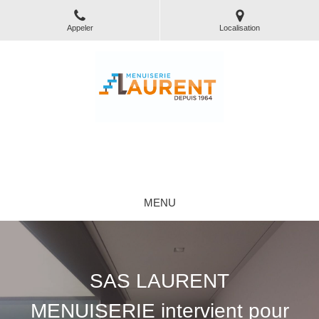
Appeler
Localisation
SAS LAURENT MENUISERIE
Menuiserie générale et Vérandas à Labégude
MENU
SAS LAURENT
MENUISERIE intervient pour