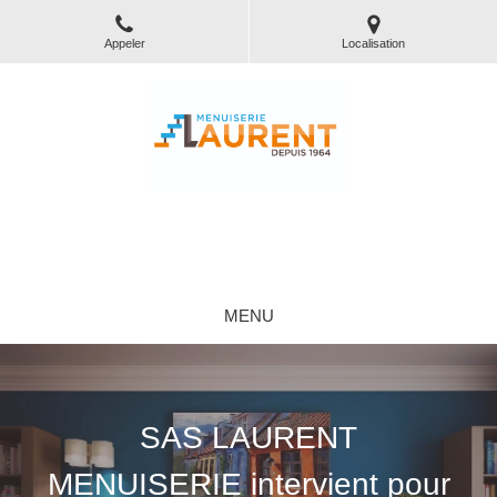
Appeler
Localisation
SAS LAURENT MENUISERIE
Menuiserie générale et Vérandas à Labégude
MENU
SAS LAURENT
MENUISERIE intervient pour